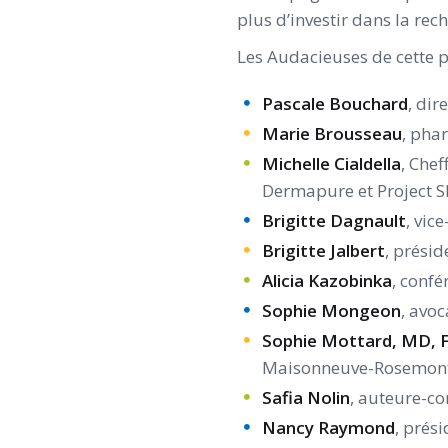
plus d’investir dans la rec
Les Audacieuses de cette p
Pascale Bouchard
, dir
Marie Brousseau
, pha
Michelle Cialdella
, Chef
Dermapure et Project 
Brigitte Dagnault
, vic
Brigitte Jalbert
, présid
Alicia Kazobinka
, confé
Sophie Mongeon
, avo
Sophie Mottard,
MD, 
Maisonneuve-Rosemont 
Safia Nolin
, auteure-co
Nancy Raymond
, prés