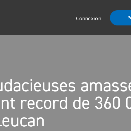
Connexion
P
udacieuses amass
nt record de 360 
Leucan