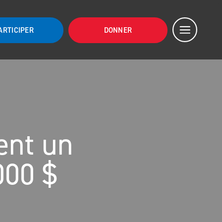
ARTICIPER
DONNER
ent un
000 $