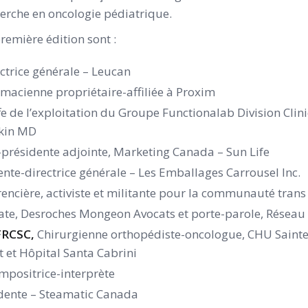
herche en oncologie pédiatrique.
remière édition sont :
ectrice générale – Leucan
rmacienne propriétaire-affiliée à Proxim
fe de l’exploitation du Groupe Functionalab Division Clin
Skin MD
e-présidente adjointe, Marketing Canada – Sun Life
ente-directrice générale – Les Emballages Carrousel Inc.
rencière, activiste et militante pour la communauté trans
cate, Desroches Mongeon Avocats et porte-parole, Rése
FRCSC,
Chirurgienne orthopédiste-oncologue, CHU Sainte-
et Hôpital Santa Cabrini
mpositrice-interprète
idente – Steamatic Canada