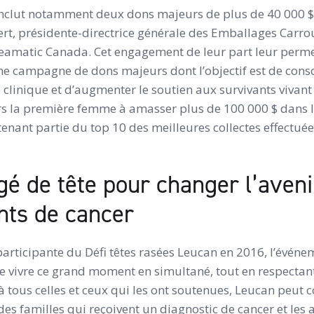
inclut notamment deux dons majeurs de plus de 40 000 $
bert, présidente-directrice générale des Emballages Carro
amatic Canada. Cet engagement de leur part leur permet
ne campagne de dons majeurs dont l’objectif est de consol
 clinique et d’augmenter le soutien aux survivants vivant
eurs la première femme à amasser plus de 100 000 $ dans l
enant partie du top 10 des meilleures collectes effectuée
gé de tête pour changer l’aveni
ints de cancer
articipante du Défi têtes rasées Leucan en 2016, l’événe
 vivre ce grand moment en simultané, tout en respectant
 tous celles et ceux qui les ont soutenues, Leucan peut 
familles qui reçoivent un diagnostic de cancer et les a